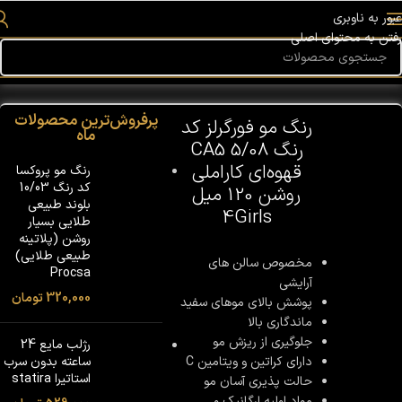
عبور به ناوبری
رفتن به محتوای اصلی
خانه
/
رنگ مو
/
فورگرلز
پرفروش‌ترین محصولات
رنگ مو فورگرلز کد
ماه
رنگ 5/08 CA5
قهوه‌ای کاراملی
رنگ مو پروکسا
کد رنگ 10/03
روشن 120 میل
بلوند طبیعی
4Girls
طلایی بسیار
روشن (پلاتینه
طبیعی طلایی)
مخصوص سالن های
Procsa
آرایشی
320,000
تومان
پوشش بالای موهای سفید
ماندگاری بالا
جلوگیری از ریزش مو
رژلب مایع 24
دارای کراتین و ویتامین C
ساعته بدون سرب
استاتیرا statira
حالت پذیری آسان مو
مواد اولیه ارگانیک و