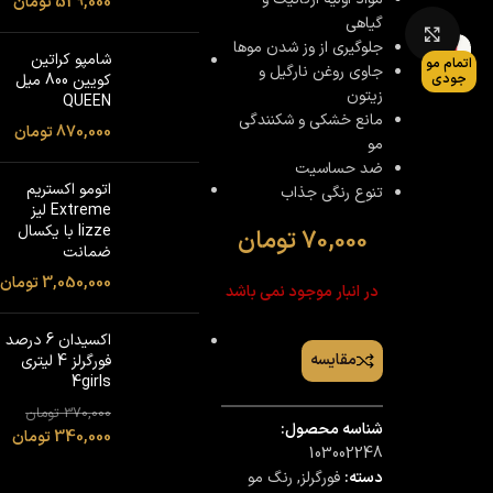
529,000
تومان
گیاهی
بزرگنمایی تصویر
جلوگیری از وز شدن موها
شامپو کراتین
اتمام مو
جاوی روغن نارگیل و
کویین 800 میل
جودی
زیتون
QUEEN
مانع خشکی و شکنندگی
870,000
تومان
مو
ضد حساسیت
اتومو اکستریم
تنوع رنگی جذاب
Extreme لیز
lizze با یکسال
70,000
تومان
ضمانت
3,050,000
تومان
در انبار موجود نمی باشد
اکسیدان 6 درصد
مقایسه
فورگرلز 4 لیتری
4girls
370,000
تومان
شناسه محصول:
340,000
تومان
103002248
دسته:
فورگرلز
,
رنگ مو