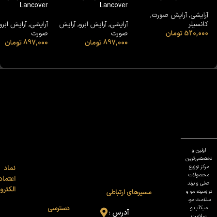
Lancover
Lancover
آرایشی
,
آرایش صورت
,
کانسیلر
آرایشی
,
آرایش ابرو
,
آرایش
آرایشی
,
آرایش ابرو
520,000
تومان
صورت
صورت
897,000
تومان
897,000
تومان
اولین و
تخصصی‌ترین
مرکز توزیع
نماد
محصولات
اعتماد
اصلی و برند
الکترو
در زمینه مو و
مسیرهای ارتباطی
سلامت مو،
دسترسی
میکآپ و
آدرس :
سلامت