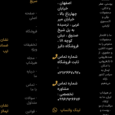
سریع
اصفهان ،
پوستی، عطر
خیابان
و ادکلن ،
محصولات
- صفحه
چهارباغ بالا ،
برقی و
اصلی
خیابان میر
اکسسوری
غربی ، نرسیده
آرایشی.
-
به پل شیخ
فروشگاه
صدوق ، نبش
ما با افتخار
نشان
محصولات
-
کوچه 18 ،
متنوعی را به
تخفیفات
ضمان
فروشگاه دالیز
صورت آنلاین
ویژه
ترب
و حضوری ، از
شماره تماس
عمده‌فروشی
- مجله
تا تک‌فروشی،
ثابت فروشگاه
هیرشاپ
با امکان
:
ارسال به
- درباره
03136670920
سراسر کشور
ما
،ارائه
شماره تماس
می‌دهیم.
- تماس
مشاوره
با ما
در هیرشاپ
تخصصی :
ایران، ما به
- سوالات
09961936676
ارتقاء
متداول
نشان
مراقبت از مو
لینک واتساپ
، پوست و
ایمالز
- قوانین
بهبود